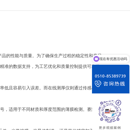
品的性能与质量。为了确保生产过程的稳定性和产品
现在有优惠活动吗
可以介绍下你们的产品么
供精准的数据支持，为工艺优化和质量控制提供可靠依
效率低且容易引入误差。而在线测厚仪则通过传感器和
型号，适用于不同材质和厚度范围的薄膜检测。赛默斐