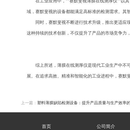
在工业应用中，**赛默斐视薄膜在线测厚仪**以其
域，赛默斐视的设备都能满足高标准的检测需求。其
同时，赛默斐视不断进行技术升级，推出更适应现代
这种持续的技术创新，不仅提升了产品的市场竞争力
综上所述，薄膜在线测厚仪是现代工业生产中不可或
展。在追求高效、精准和智能化的工业进程中，赛默
上一篇：
塑料薄膜缺陷检测设备：提升产品质量与生产效率
首页
公司简介