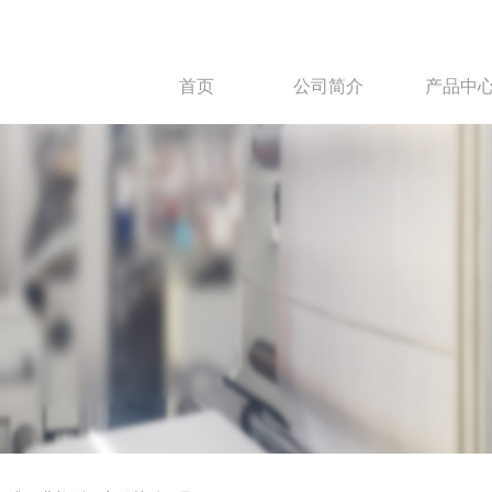
首页
公司简介
产品中