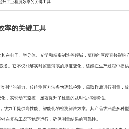
提升工业检测效率的关键工具
效率的关键工具
在电子、半导体、光学和精密制造等领域，薄膜的厚度直接影响产
检测设备。它不仅能够实时监测薄膜的厚度变化，还能在生产过程中提
时监测**的能力。传统测厚方法多为离线检测，需取样后进行测量，
变化，实现动态监控，显著提升了检测的及时性和准确性。
业，致力于提供高性能、智能化的检测解决方案。其产品线涵盖多种
能够在复杂工况下稳定运行，确保测量结果的可靠性。