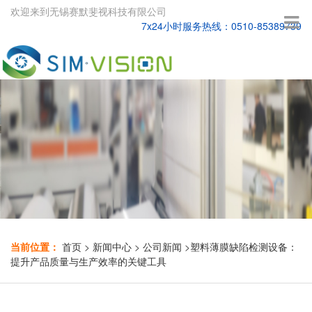
欢迎来到无锡赛默斐视科技有限公司
7x24小时服务热线：0510-85389739
当前位置：
首页
>
新闻中心
>
公司新闻
>
塑料薄膜缺陷检测设备：
提升产品质量与生产效率的关键工具