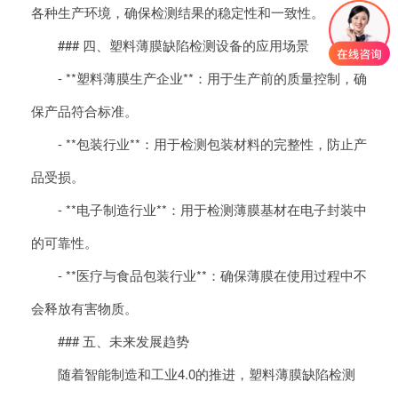
各种生产环境，确保检测结果的稳定性和一致性。
### 四、塑料薄膜缺陷检测设备的应用场景
- **塑料薄膜生产企业**：用于生产前的质量控制，确
保产品符合标准。
- **包装行业**：用于检测包装材料的完整性，防止产
品受损。
- **电子制造行业**：用于检测薄膜基材在电子封装中
的可靠性。
- **医疗与食品包装行业**：确保薄膜在使用过程中不
会释放有害物质。
### 五、未来发展趋势
随着智能制造和工业4.0的推进，塑料薄膜缺陷检测