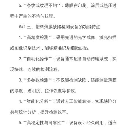
5. **条纹或纹理不均**：薄膜在印刷、涂层或热压过
程中产生的不均匀纹理。
### 三、塑料薄膜缺陷检测设备的功能特点
1. **高精度检测**：采用先进的光学成像、激光扫描
或图像识别技术，能够精准识别细微缺陷。
2. **自动化操作**：设备通常配备自动传输系统，实
现快速、连续的检测流程。
3. **多参数检测**：不仅能检测缺陷，还能测量薄膜
的厚度、透明度、拉伸强度等参数。
4. **智能化分析**：通过人工智能算法，实现缺陷分
类与统计分析，提升检测效率。
5. **高稳定性与可靠性**：设备设计经久耐用，适应